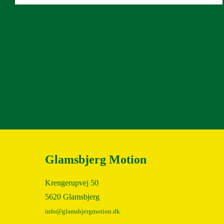
2019
2018
2017
2016
2015
2014
Glamsbjerg Motion
2013
Krengerupvej 50
5620 Glamsbjerg
2012
info@glamsbjergmotion.dk