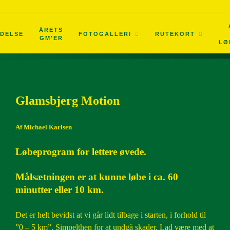
2019
ÅRETS
LDELSE
FOTOGALLERI
RUTEKORT
GM'ER
2018
LØ
2017
2016
Glamsbjerg Motion
2015
Af Michael Karlsen
Løbeprogram for lettere øvede.
2014
Målsætningen er at kunne løbe i ca. 60
2013
minutter eller 10 km.
2012
Det er helt bevidst at vi går lidt tilbage i starten, i forhold til
”0 – 5 km”. Simpelthen for at undgå skader. Lad være med at