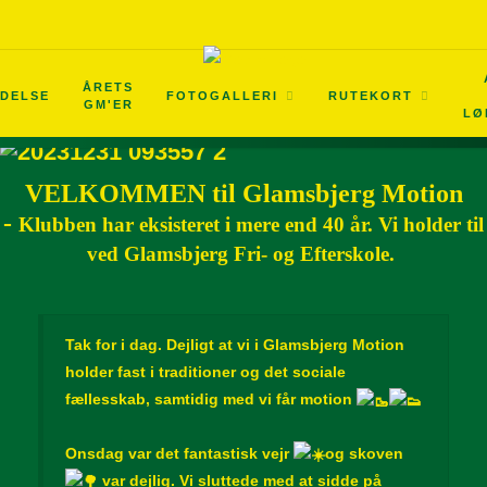
ÅRETS
LDELSE
FOTOGALLERI
RUTEKORT
GM'ER
LØ
VELKOMMEN til Glamsbjerg Motion
-
Klubben har eksisteret i mere end 40 år. Vi holder til
ved Glamsbjerg Fri- og Efterskole.
Tak for i dag. Dejligt at vi i Glamsbjerg Motion
holder fast i traditioner og det sociale
fællesskab, samtidig med vi får motion
Onsdag var det fantastisk vejr
og skoven
var dejlig. Vi sluttede med at sidde på