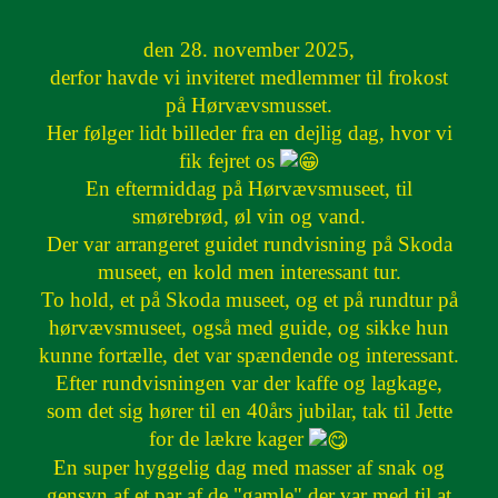
den 28. november 2025,
derfor havde vi inviteret medlemmer til frokost
på Hørvævsmusset.
Her følger lidt billeder fra en dejlig dag, hvor vi
fik fejret os
En eftermiddag på Hørvævsmuseet, til
smørebrød, øl vin og vand.
Der var arrangeret guidet rundvisning på Skoda
museet, en kold men interessant tur.
To hold, et på Skoda museet, og et på rundtur på
hørvævsmuseet, også med guide, og sikke hun
kunne fortælle, det var spændende og interessant.
Efter rundvisningen var der kaffe og lagkage,
som det sig hører til en 40års jubilar, tak til Jette
for de lækre kager
En super hyggelig dag med masser af snak og
gensyn af et par af de "gamle" der var med til at