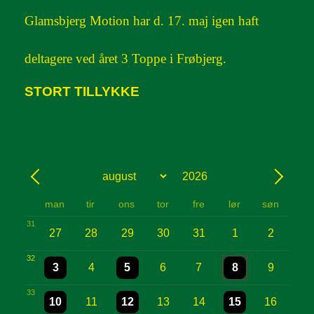
Glamsbjerg Motion har d. 17. maj igen haft
deltagere ved året 3 Toppe i Frøbjerg.
STORT TILLYKKE
År
Måned
Forrige - Måned
Næste 
man
tir
ons
tor
fre
lør
søn
31
27
28
29
30
31
1
2
32
One event
One event
One event
3
4
5
6
7
8
9
33
One event
One event
One event
10
11
12
13
14
15
16