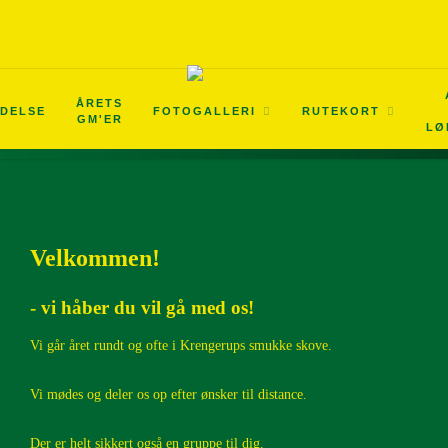
Vores Grupper
2026
Op til 5 km
Træningsprogrammer
Løbe-gruppen
0 til 5 km Begyndere
Vestfyns firmaidræts vintercup
ÅRETS
LDELSE
FOTOGALLERI
RUTEKORT
GM'ER
LØ
Hvem er vi
2025
5 - 10 km
Vores løb
Gå-gruppen
5 til 10 km Lettere øvede
Bestyrelsen/Kontakt
2024
10 - 15 km
Tips
Halvmarathon på 13 uger
Vores historie
2023
Over 15 km
Løbskalender
Marathon på 20 uger
Velkommen!
2022
- vi håber du vil gå med os!
Vi går året rundt og ofte i Krengerups smukke skove.
2021
Vi mødes og deler os op efter ønsker til distance.
2020
Der er helt sikkert også en gruppe til dig.