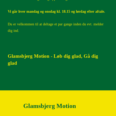
2019
Vi går hver mandag og onsdag kl. 18.15 og lørdag efter aftale.
2018
Du er velkommen til at deltage et par gange inden du evt. melder
dig ind.
2017
2016
Glamsbjerg Motion - Løb dig glad, Gå dig
glad
2015
2014
2013
Glamsbjerg Motion
2012